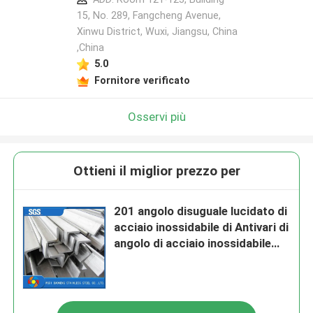
15, No. 289, Fangcheng Avenue,
Xinwu District, Wuxi, Jiangsu, China
,China
5.0
Fornitore verificato
Osservi più
Ottieni il miglior prezzo per
201 angolo disuguale lucidato di
acciaio inossidabile di Antivari di
angolo di acciaio inossidabile
150mmx150mmx12mm