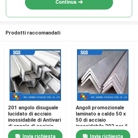
Continua
Prodotti raccomandati
Casa
201 angolo disuguale
Angoli promozionale
lucidato di acciaio
laminato a caldo 50 x
Prodotti
inossidabile di Antivari
50 di acciaio
di angolo di acciaio
inossidabile 202 per il
inossidabile
settore produzione
Invia richiesta
Invia richiesta
Video