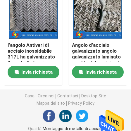
bobina di acciaio inossidabile
Tubo senza cuciture di acciaio inossidabile
l'angolo Antivari di
Angolo d'acciaio
acciaio inossidabile
galvanizzato angolo
tubo saldato di acciaio inossidabile
317L ha galvanizzato
galvanizzato laminato
l'angolo Antivari
a caldo del acciaio al
scanalato perforato
carbonio di Astm
Tondino di acciaio inossidabile
Invia richiesta
Invia richiesta
d'acciaio per la porta
del garage
barra di angolo di acciaio inossidabile
Casa
Circa noi
Contattaci
Desktop Site
Mappa del sito
Privacy Policy
striscia di acciaio inossidabile
Acciaio inossidabile Antivari piano
Qualità
Montaggio di metallo di acciaio