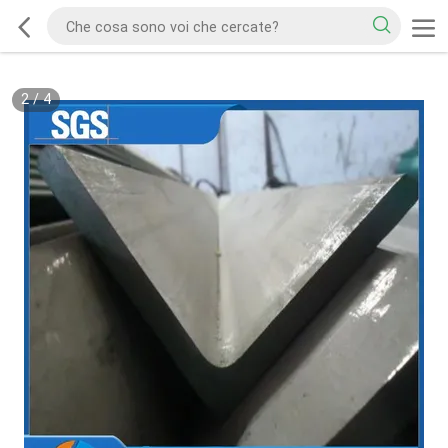
2
/
4