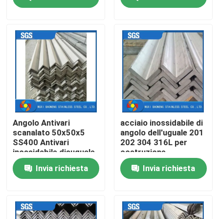
150mmx150mmx12mm
energia
Chi siamo
Fatory Tour
Controllo di qualità
Contattaci
Angolo Antivari
acciaio inossidabile di
scanalato 50x50x5
angolo dell'uguale 201
SS400 Antivari
202 304 316L per
Richiedere un preventivo
inossidabile disuguale
costruzione
di acciaio inossidabile
Invia richiesta
Invia richiesta
Montaggio di metallo di acciaio inossidabile
Lamiera sottile di acciaio inossidabile