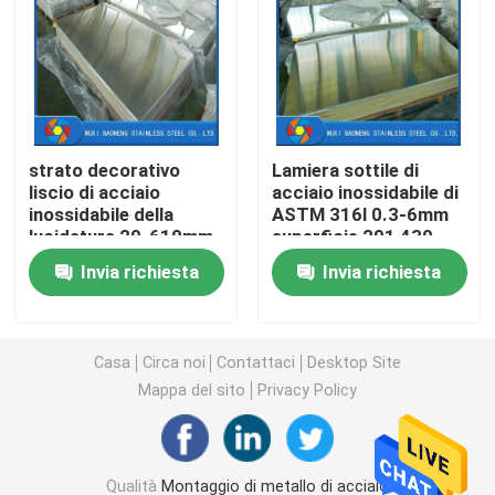
bobina di acciaio inossidabile
Tubo senza cuciture di acciaio inossidabile
strato decorativo
Lamiera sottile di
liscio di acciaio
acciaio inossidabile di
tubo saldato di acciaio inossidabile
inossidabile della
ASTM 316l 0.3-6mm
lucidatura 20-610mm
superficie 201 430
di spessore di 4mm
304 316 2b
Tondino di acciaio inossidabile
Invia richiesta
Invia richiesta
barra di angolo di acciaio inossidabile
Casa
Circa noi
Contattaci
Desktop Site
Mappa del sito
Privacy Policy
striscia di acciaio inossidabile
Acciaio inossidabile Antivari piano
Qualità
Montaggio di metallo di acciaio