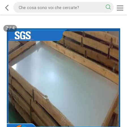
2
/
4