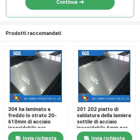
Continua
Prodotti raccomandati
Casa
304 ha laminato a
201 202 piatto di
freddo lo strato 20-
saldatura della lamiera
Prodotti
610mm di acciaio
sottile di acciaio
inossidabile per
inossidabile 6mm per
costruzione
decorativo
Invia richiesta
Invia richiesta
Video