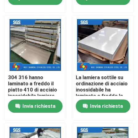
Chi siamo
Fatory Tour
Controllo di qualità
Contattaci
304 316 hanno
La lamiera sottile su
laminato a freddo il
ordinazione di acciaio
piatto 410 di acciaio
inossidabile ha
Richiedere un preventivo
inossidabile lamiera
laminato a freddo la
sottile inossidabile
perla 321 C276 ha
Invia richiesta
Invia richiesta
430 4x8
fatto saltare lo strato
304 di acciaio
Montaggio di metallo di acciaio inossidabile
inossidabile
Lamiera sottile di acciaio inossidabile